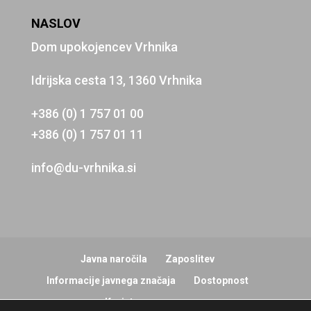
NASLOV
Dom upokojencev Vrhnika
Idrijska cesta 13, 1360 Vrhnika
+386 (0) 1 757 01 00
+386 (0) 1 757 01 11
info@du-vrhnika.si
Javna naročila
Zaposlitev
Informacije javnega značaja
Dostopnost
Koristne povezave