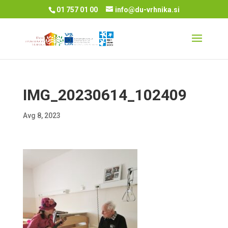
01 757 01 00
info@du-vrhnika.si
IMG_20230614_102409
Avg 8, 2023