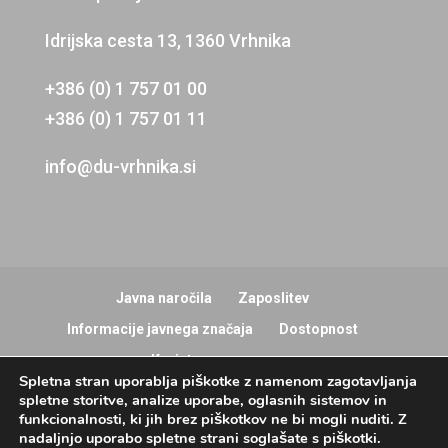
Idrijska cesta 13, 1360 Vrhnika
+386 (0) 1 757 01 00
+386 (0) 1 757 01 11
info@du-vrhnika.si
Javna naročila
Zaposlitev
Informacije javnega značaja
Dostopnost
Koristne povezave
Spletna stran uporablja piškotke z namenom zagotavljanja
spletne storitve, analize uporabe, oglasnih sistemov in
funkcionalnosti, ki jih brez piškotkov ne bi mogli nuditi. Z
nadaljnjo uporabo spletne strani soglašate s piškotki.